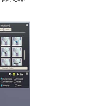
有尾行系列、欲望格鬥